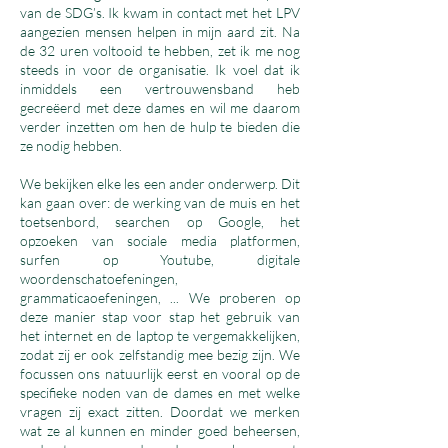
van de SDG’s. Ik kwam in contact met het LPV
aangezien mensen helpen in mijn aard zit. Na
de 32 uren voltooid te hebben, zet ik me nog
steeds in voor de organisatie. Ik voel dat ik
inmiddels een vertrouwensband heb
gecreëerd met deze dames en wil me daarom
verder inzetten om hen de hulp te bieden die
ze nodig hebben.
We bekijken elke les een ander onderwerp. Dit
kan gaan over: de werking van de muis en het
toetsenbord, searchen op Google, het
opzoeken van sociale media platformen,
surfen op Youtube, digitale
woordenschatoefeningen,
grammaticaoefeningen, ... We proberen op
deze manier stap voor stap het gebruik van
het internet en de laptop te vergemakkelijken,
zodat zij er ook zelfstandig mee bezig zijn. We
focussen ons natuurlijk eerst en vooral op de
specifieke noden van de dames en met welke
vragen zij exact zitten. Doordat we merken
wat ze al kunnen en minder goed beheersen,