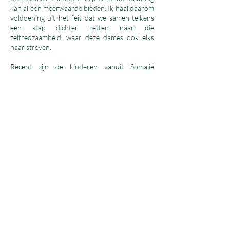
kan al een meerwaarde bieden. Ik haal daarom
voldoening uit het feit dat we samen telkens
een stap dichter zetten naar die
zelfredzaamheid, waar deze dames ook elks
naar streven.
Recent zijn de kinderen vanuit Somalië
toegekomen, waarbij twee van de drie dames
voordien dus jarenlang hun kinderen moesten
missen. Dit zorgde natuurlijk voor veel interne
stress bij de dames, zowel het gemis als alles in
orde proberen te krijgen, wat het mentaal ook
ongezond maakt om in zulke onzekere
situaties te leven. Ze werden vrijwel op
voorhand alsook direct ondersteund door
zowel ons als andere instanties, wat het
mogelijk maakte om de kinderen goed te
kunnen ontvangen.
Het is mooi om te zien dat ze niet meer
eenzaam wonen, maar na zo een lange
tijd eindelijk omringd zijn door hun
kinderen.