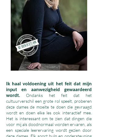
Ik haal voldoening uit het feit dat mijn
input en aanwezigheid gewaardeerd
wordt.
Ondanks het feit dat het
cultuurverschil een grote rol speelt, proberen
deze dames de moeite te doen die gevraagd
wordt en doen elke les ook interactief mee.
Het is interessant om te zien dat dingen die
voor mij als doodnormaal worden ervaren, als
een speciale leerervaring wordt gezien door
deze dames. Elk soort hulp en ondersteuning