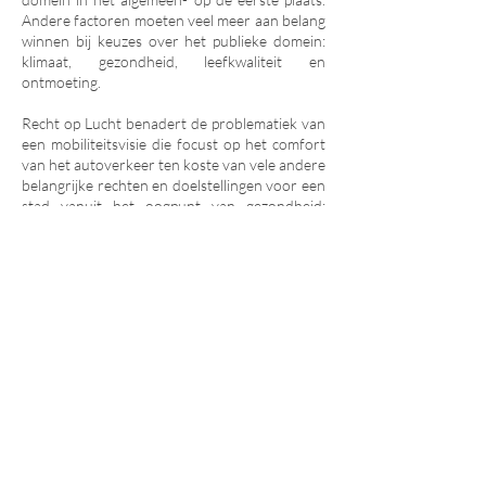
Andere factoren moeten veel meer aan belang
winnen bij keuzes over het publieke domein:
klimaat, gezondheid, leefkwaliteit en
ontmoeting.
Recht op Lucht benadert de problematiek van
een mobiliteitsvisie die focust op het comfort
van het autoverkeer ten koste van vele andere
belangrijke rechten en doelstellingen voor een
stad vanuit het oogpunt van gezondheid:
gezonde lucht.
Andere verenigingen zetten dan weer in op de
klimaatuitdaging of sociale uitdagingen. Of ze
werken rond dezelfde thema’s, maar dan op
heel lokaal niveau: de heraanleg van hún
straat. Recht op Lucht probeert een
verbindende rol op te nemen en de
uitdagingen te verbreden tot op stadsniveau
en de vragen naar een circulatieplan, naar
meer ruimte voor mensen, naar een verlaging
van bezoekersparkeerplaatsen in de stad, naar
een aangepaste mobiliteitsvisie die meer
rekening houdt met de leefkwaliteit van de