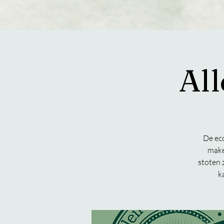
All
De ec
make
stoten 
k