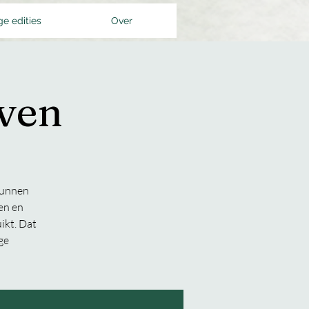
ge edities
Over
uven
kunnen
en en
ikt. Dat
ge